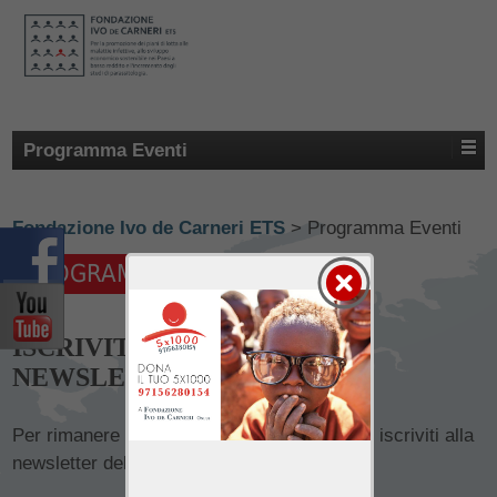
Programma Eventi
Fondazione Ivo de Carneri ETS
>
Programma Eventi
PROGRAMMA EVENTI
ISCRIVITI ALLA NOSTRA
NEWSLETTER
Per rimanere aggiornato sui prossimi eventi iscriviti alla
newsletter della Fondazione Ivo de Carneri.