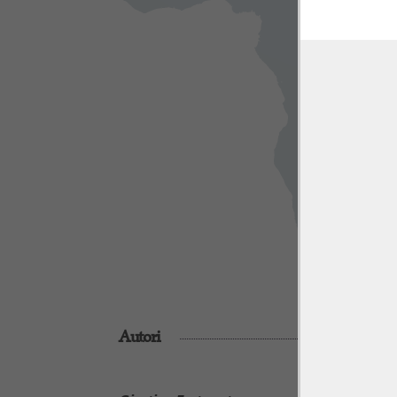
la presen
Mentre br
nelle aul
modi di
legislaz
somminis
impresse 
miglioram
Le pagine
solo ci r
fanno ris
illuminate
tempo e de
Autori