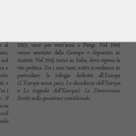
Francesco Saverio Nitti
oli,
(Melfi, Potenza, 1868 – Roma, 1953),
iò i
economista, saggista, meridionalista, fu
e ed
presidente del Consiglio nel 1919-20 e più volte
ale.
ministro. Antifascista, costretto all’esilio nel
o al
1923, visse per vent’anni a Parigi. Nel 1943
re,
venne arrestato dalla Gestapo e deportato in
 nel
Austria. Nel 1945 tornò in Italia, dove riprese la
ca e
vita politica. Fra i suoi tanti scritti ricordiamo in
citò
particolare: la trilogia dedicata all’Europa
ti e
(L’Europa senza pace, La decadenza dell’Europa
ra i
e La tragedia dell’Europa); La Democrazia;
re:
Il
Scritti sulla questione meridionale
.
orsi
rdi
adia