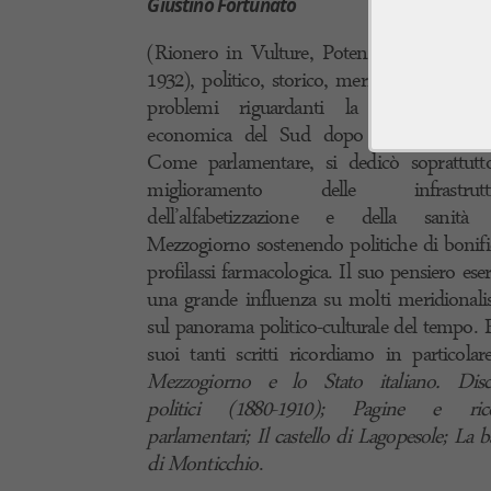
Giustino Fortunato
(Rionero in Vulture, Potenza, 1848 – Nap
1932), politico, storico, meridionalista. Stud
problemi riguardanti la crisi social
economica del Sud dopo l’Unità nazion
Come parlamentare, si dedicò soprattutt
miglioramento delle infrastruttu
dell’alfabetizzazione e della sanità
Mezzogiorno sostenendo politiche di bonifi
profilassi farmacologica. Il suo pensiero eser
una grande influenza su molti meridionalis
sul panorama politico-culturale del tempo. F
suoi tanti scritti ricordiamo in particola
Mezzogiorno e lo Stato italiano. Disc
politici (1880-1910); Pagine e rico
parlamentari; Il castello di Lagopesole; La b
di Monticchio
.