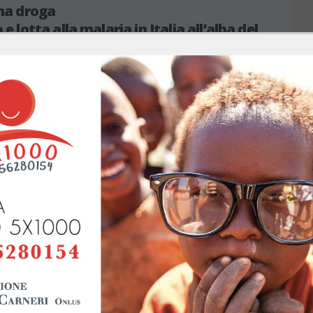
ina droga
 e lotta alla malaria in Italia all’alba del
ento
i Giustino Fortunato e Francesco Saverio Nitti
o Fortunato non faceva uso di perifrasi quando
ava: «Non intende un’acca di tutta la storia del
rno chi per poco prescinde dalla malaria» e Francesco
Se
itti dava prova di altrettanta schiettezza nell’affermare:
ia […] è la base di tutta la vita sociale; essa delimita i
S
di produzione e di distribuzione della ricchezza più che
f
altra causa».
 alla fine dell’Ottocento, il flagello della malaria infieriva
zo del territorio e mieteva migliaia di vittime ogni anno,
 molto difficili le attività economiche e i rapporti
ione era particolarmente critica al Centro e al Sud, stanti