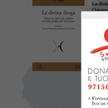
La div
Chinino
Novec
Scritti d
Giustin
dichiar
Mezzogio
Saverio N
«La malar
rapporti 
qualsiasi 
In Italia,
su un ter
rendendo
sociali.
La situaz