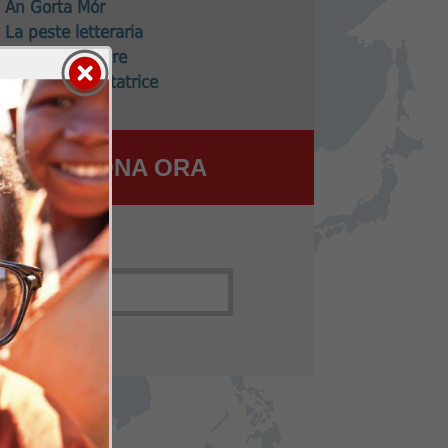
An Gorta Mór
La peste letteraria
L’egida salutare
La grande imitatrice
DONA ORA
arch
earch
or: