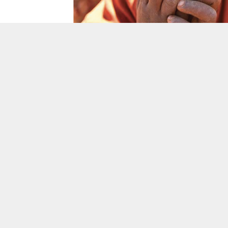
za del latifondo e un’accentuata arretratezza.
illanti scienziati scoprivano le vere cause del morbo,
e parlamentari del Regno d’Italia ferveva il dibattito sui
 arginarne la diffusione. Ne nacque un’efficace
ione che, nel giro di alcuni anni e grazie anche alla
trazione gratuita del chinino (la «divina droga»),
una svolta positiva agli eventi e portò a un progressivo
ento della situazione.
 di Fortunato e Nitti riprodotte in questo volume non
estituiscono un tassello di storia del nostro Paese, ma ci
coprire la bellezza e la vivacità del pensiero di due menti
 e la generosità di chi volle mettere le proprie risorse di
naro al servizio della lotta alla malaria.