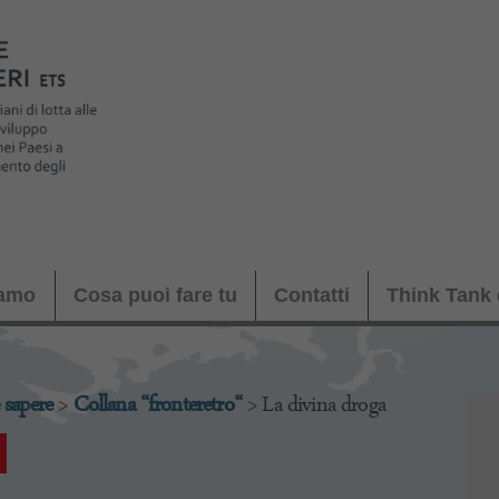
iamo
Cosa puoi fare tu
Contatti
Think Tank 
 sapere
>
Collana “fronte
retro
“
>
La divina droga